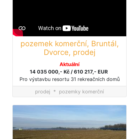
pozemek komerční, Bruntál,
Dvorce, prodej
Aktuální
14 035 000,- Kč / 610 217,- EUR
Pro výstavbu resortu 31 rekreačních domů
prodej
*
pozemky komerční