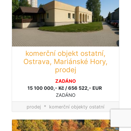
komerční objekt ostatní,
Ostrava, Mariánské Hory,
prodej
ZADÁNO
15 100 000,- Kč / 656 522,- EUR
ZADÁNO
prodej
*
komerční objekty ostatní