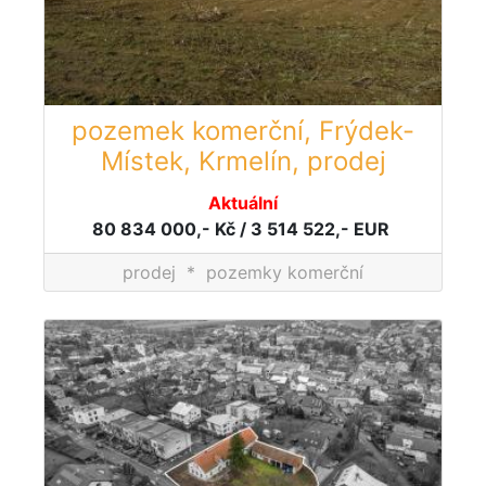
pozemek komerční, Frýdek-
Místek, Krmelín, prodej
Aktuální
80 834 000,- Kč / 3 514 522,- EUR
prodej
*
pozemky komerční