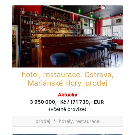
hotel, restaurace, Ostrava,
Mariánské Hory, prodej
Aktuální
3 950 000,- Kč / 171 739,- EUR
(včetně provize)
prodej
*
hotely, restaurace