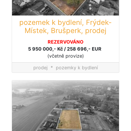
pozemek k bydlení, Frýdek-
Místek, Brušperk, prodej
REZERVOVÁNO
5 950 000,- Kč / 258 696,- EUR
(včetně provize)
prodej
*
pozemky k bydlení