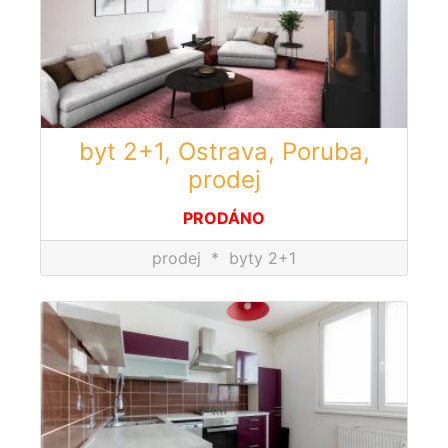
byt 2+1, Ostrava, Poruba,
prodej
PRODÁNO
prodej
*
byty 2+1