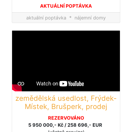
AKTUÁLNÍ POPTÁVKA
aktuální poptávka
*
nájemní domy
zemědělská usedlost, Frýdek-
Místek, Brušperk, prodej
REZERVOVÁNO
5 950 000,- Kč / 258 696,- EUR
(včetně provize)