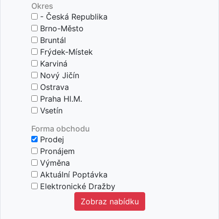
Okres
- Česká Republika
Brno-Město
Bruntál
Frýdek-Místek
Karviná
Nový Jičín
Ostrava
Praha Hl.m.
Vsetín
Forma obchodu
Prodej
Pronájem
Výměna
Aktuální Poptávka
Elektronické Dražby
zobraz nabídku