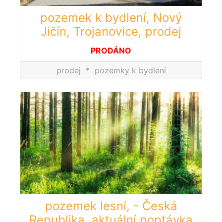
pozemek k bydlení, Nový
Jičín, Trojanovice, prodej
PRODÁNO
prodej
*
pozemky k bydlení
pozemek lesní, - Česká
Republika, aktuální poptávka