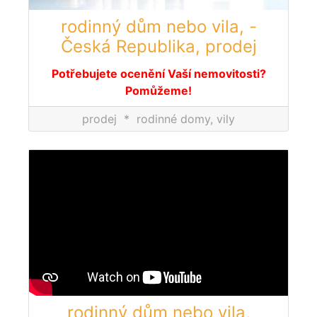
rodinný dům nebo vila, -
Česká Republika, prodej
Potřebujete ocenění Vaší nemovitosti?
Pomůžeme!
prodej
*
rodinné domy, vily
rodinný dům nebo vila,