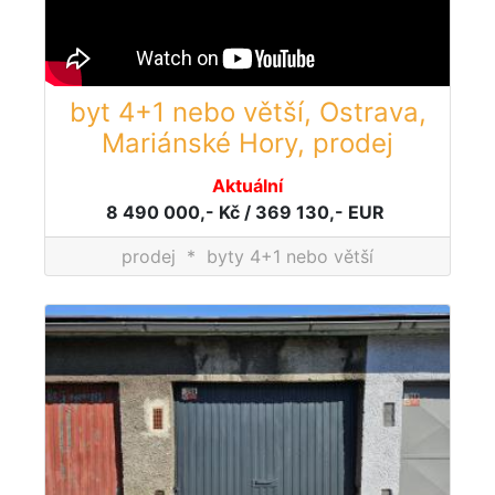
byt 4+1 nebo větší, Ostrava,
Mariánské Hory, prodej
Aktuální
8 490 000,- Kč / 369 130,- EUR
prodej
*
byty 4+1 nebo větší