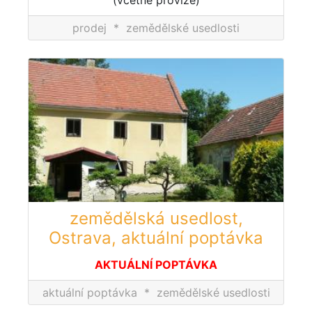
prodej
*
zemědělské usedlosti
zemědělská usedlost,
Ostrava, aktuální poptávka
AKTUÁLNÍ POPTÁVKA
aktuální poptávka
*
zemědělské usedlosti