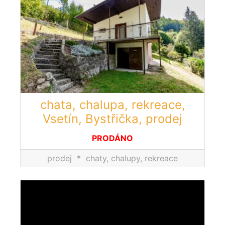
chata, chalupa, rekreace,
Vsetín, Bystřička, prodej
PRODÁNO
prodej
*
chaty, chalupy, rekreace