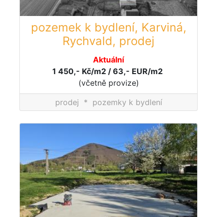
pozemek k bydlení, Karviná,
Rychvald, prodej
Aktuální
1 450,- Kč/m2 / 63,- EUR/m2
(včetně provize)
prodej
*
pozemky k bydlení