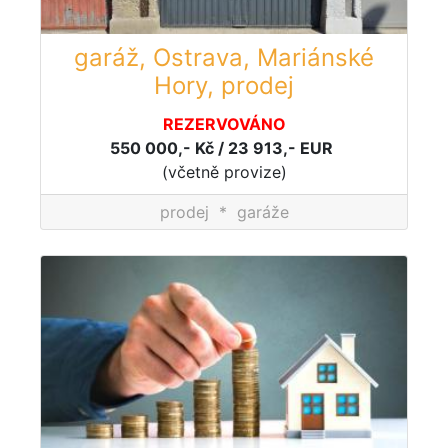
garáž, Ostrava, Mariánské
Hory, prodej
REZERVOVÁNO
550 000,- Kč / 23 913,- EUR
(včetně provize)
prodej
*
garáže