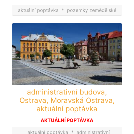
aktuální poptávka
*
pozemky zemědělské
administrativní budova,
Ostrava, Moravská Ostrava,
aktuální poptávka
AKTUÁLNÍ POPTÁVKA
aktuální poptávka
*
administrativní