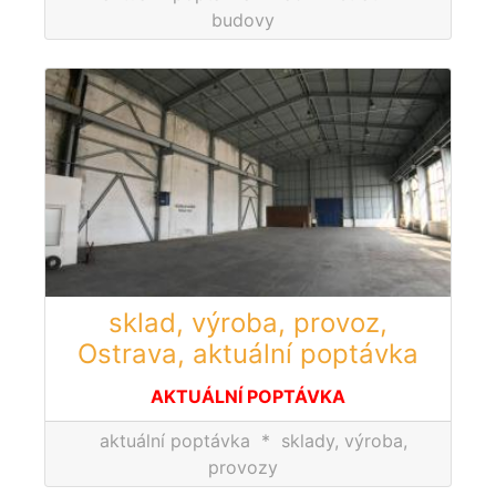
budovy
sklad, výroba, provoz,
Ostrava, aktuální poptávka
AKTUÁLNÍ POPTÁVKA
aktuální poptávka
*
sklady, výroba,
provozy