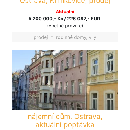
Ostrava, Klimkovice, prodej
Aktuální
5 200 000,- Kč / 226 087,- EUR
(včetně provize)
prodej
*
rodinné domy, vily
nájemní dům, Ostrava,
aktuální poptávka