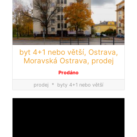
byt 4+1 nebo větší, Ostrava,
Moravská Ostrava, prodej
Prodáno
prodej
*
byty 4+1 nebo větší