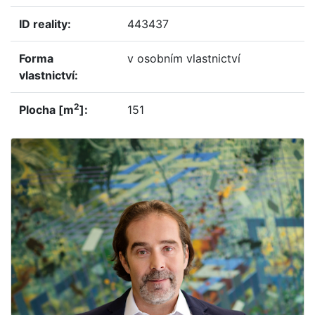
ID reality:
443437
Forma
v osobním vlastnictví
vlastnictví:
2
Plocha [m
]:
151