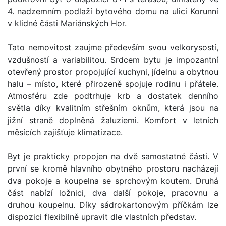
4. nadzemním podlaží bytového domu na ulici Korunní
v klidné části Mariánských Hor.
Tato nemovitost zaujme především svou velkorysostí,
vzdušností a variabilitou. Srdcem bytu je impozantní
otevřený prostor propojující kuchyni, jídelnu a obytnou
halu – místo, které přirozeně spojuje rodinu i přátele.
Atmosféru zde podtrhuje krb a dostatek denního
světla díky kvalitním střešním oknům, která jsou na
jižní straně doplněná žaluziemi. Komfort v letních
měsících zajišťuje klimatizace.
Byt je prakticky propojen na dvě samostatné části. V
první se kromě hlavního obytného prostoru nacházejí
dva pokoje a koupelna se sprchovým koutem. Druhá
část nabízí ložnici, dva další pokoje, pracovnu a
druhou koupelnu. Díky sádrokartonovým příčkám lze
dispozici flexibilně upravit dle vlastních představ.