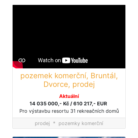
pozemek komerční, Bruntál,
Dvorce, prodej
Aktuální
14 035 000,- Kč / 610 217,- EUR
Pro výstavbu resortu 31 rekreačních domů
prodej
*
pozemky komerční