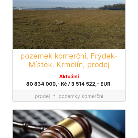
pozemek komerční, Frýdek-
Místek, Krmelín, prodej
Aktuální
80 834 000,- Kč / 3 514 522,- EUR
prodej
*
pozemky komerční