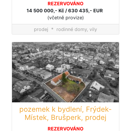
REZERVOVÁNO
14 500 000,- Kč / 630 435,- EUR
(včetně provize)
prodej
*
rodinné domy, vily
pozemek k bydlení, Frýdek-
Místek, Brušperk, prodej
REZERVOVÁNO