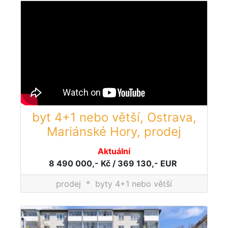
byt 4+1 nebo větší, Ostrava,
Mariánské Hory, prodej
Aktuální
8 490 000,- Kč / 369 130,- EUR
prodej
*
byty 4+1 nebo větší