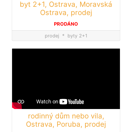
byt 2+1, Ostrava, Moravská
Ostrava, prodej
PRODÁNO
prodej
*
byty 2+1
rodinný dům nebo vila,
Ostrava, Poruba, prodej