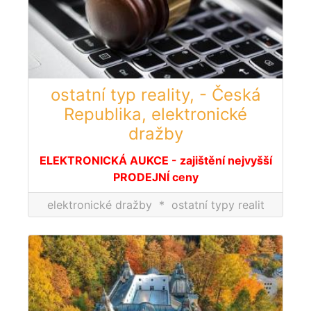
ostatní typ reality, - Česká
Republika, elektronické
dražby
ELEKTRONICKÁ AUKCE - zajištění nejvyšší
PRODEJNÍ ceny
elektronické dražby
*
ostatní typy realit