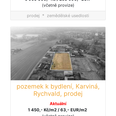
(včetně provize)
prodej
*
zemědělské usedlosti
pozemek k bydlení, Karviná,
Rychvald, prodej
Aktuální
1 450,- Kč/m2 / 63,- EUR/m2