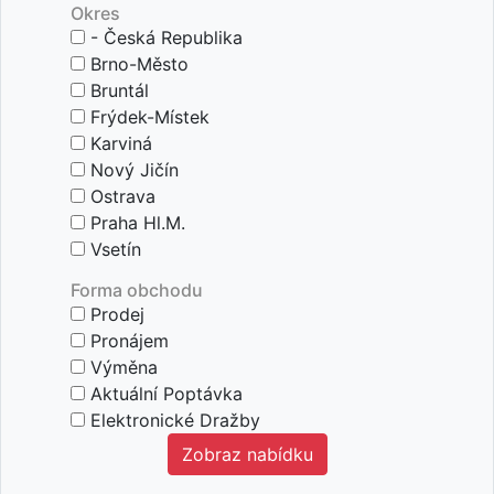
Okres
- Česká Republika
Brno-Město
Bruntál
Frýdek-Místek
Karviná
Nový Jičín
Ostrava
Praha Hl.m.
Vsetín
Forma obchodu
Prodej
Pronájem
Výměna
Aktuální Poptávka
Elektronické Dražby
zobraz nabídku