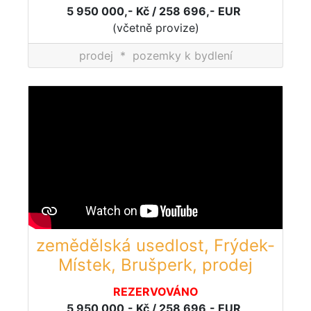
5 950 000,- Kč / 258 696,- EUR
(včetně provize)
prodej
*
pozemky k bydlení
zemědělská usedlost, Frýdek-
Místek, Brušperk, prodej
REZERVOVÁNO
5 950 000,- Kč / 258 696,- EUR