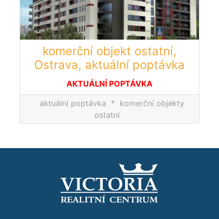
komerční objekt ostatní,
Ostrava, aktuální poptávka
AKTUÁLNÍ POPTÁVKA
aktuální poptávka
*
komerční objekty
ostatní