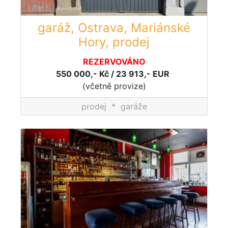
garáž, Ostrava, Mariánské
Hory, prodej
REZERVOVÁNO
550 000,- Kč / 23 913,- EUR
(včetně provize)
prodej
*
garáže