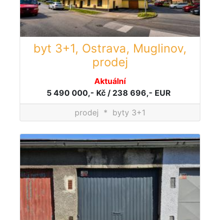
byt 3+1, Ostrava, Muglinov,
prodej
Aktuální
5 490 000,- Kč / 238 696,- EUR
prodej
*
byty 3+1