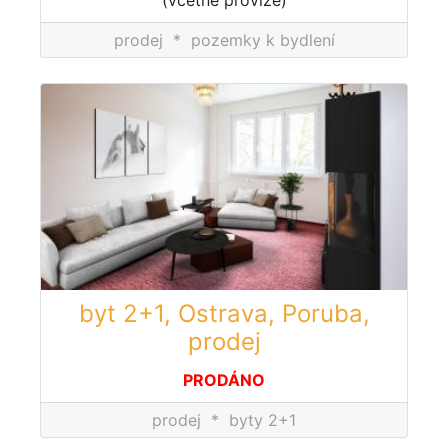
(včetně provize)
prodej
*
pozemky k bydlení
byt 2+1, Ostrava, Poruba,
prodej
PRODÁNO
prodej
*
byty 2+1