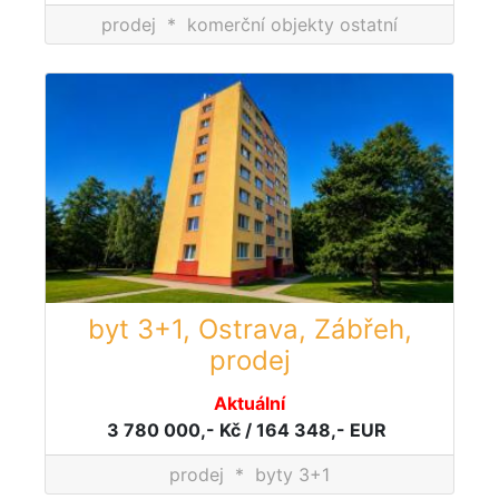
prodej
*
komerční objekty ostatní
byt 3+1, Ostrava, Zábřeh,
prodej
Aktuální
3 780 000,- Kč / 164 348,- EUR
prodej
*
byty 3+1