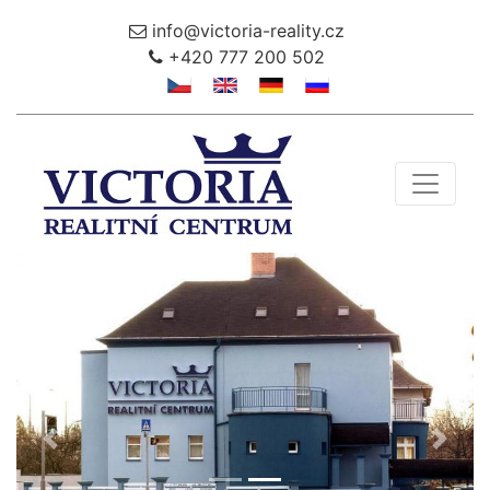
info@victoria-reality.cz
+420 777 200 502
Toggle 
Předchozí
Další