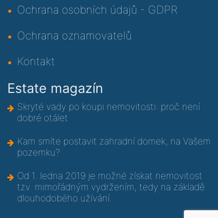
Ochrana osobních údajů - GDPR
Ochrana oznamovatelů
Kontakt
Estate magazín
Skryté vady po koupi nemovitosti: proč není
dobré otálet
Kam smíte postavit zahradní domek, na Vašem
pozemku?
Od 1. ledna 2019 je možné získat nemovitost
tzv. mimořádným vydržením, tedy na základě
dlouhodobého užívání.