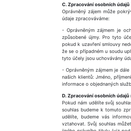
C. Zpracování osobních údajů
Oprávněný zájem může pokrýva
údaje zpracováváme:
- Oprávněným zájmem je ochr
způsobené újmy. Pro tyto úče
pokud k uzavření smlouvy nedo
že se o případném u soudu up
tyto účely jsou uchovávány úd
- Oprávněným zájmem je dále 
našich klientů: Jméno, příjmení,
informace o objednaných službá
D. Zpracování osobních údajů
Pokud nám udělíte svůj souhlas
souhlas budeme k tomuto zpra
udělíte, budeme vás informo
vztahovat. Svůj souhlas může
jiného právního titulu (viz p