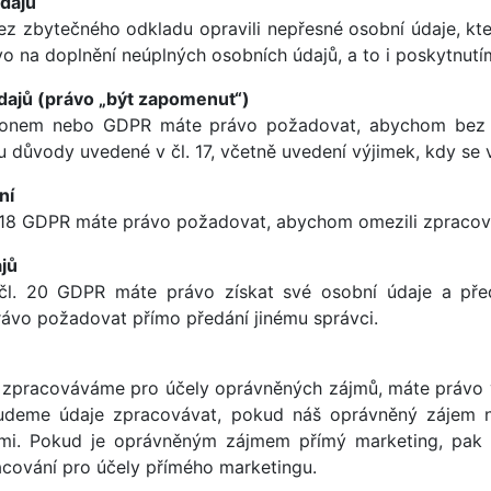
údajů
 zbytečného odkladu opravili nepřesné osobní údaje, kter
o na doplnění neúplných osobních údajů, a to i poskytnut
dajů (právo „být zapomenut“)
konem nebo GDPR máte právo požadovat, abychom bez 
u důvody uvedené v čl. 17, včetně uvedení výjimek, kdy se
ní
 18 GDPR máte právo požadovat, abychom omezili zpracová
ajů
l. 20 GDPR máte právo získat své osobní údaje a předat
rávo požadovat přímo předání jinému správci.
e zpracováváme pro účely oprávněných zájmů, máte právo 
udeme údaje zpracovávat, pokud náš oprávněný zájem 
mi. Pokud je oprávněným zájmem přímý marketing, pak 
acování pro účely přímého marketingu.