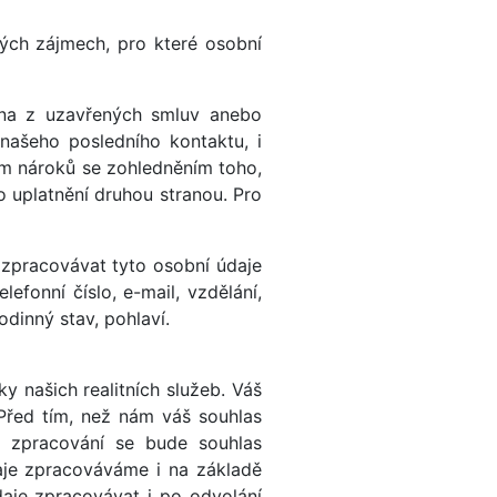
ých zájmech, pro které osobní
éna z uzavřených smluv anebo
našeho posledního kontaktu, i
ám nároků se zohledněním toho,
uplatnění druhou stranou. Pro
zpracovávat tyto osobní údaje
elefonní číslo, e-mail, vzdělání,
dinný stav, pohlaví.
y našich realitních služeb. Váš
Před tím, než nám váš souhlas
u zpracování se bude souhlas
aje zpracováváme i na základě
daje zpracovávat i po odvolání