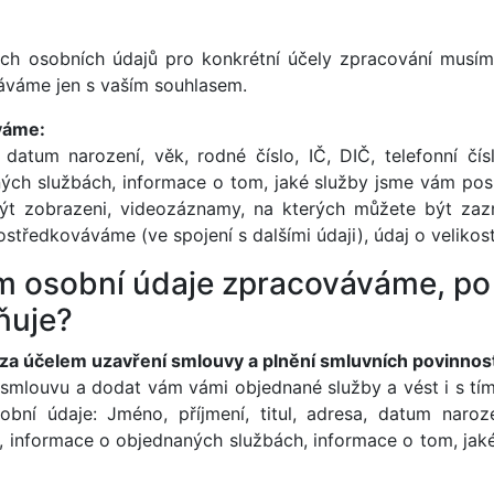
ch osobních údajů pro konkrétní účely zpracování musím
áváme jen s vaším souhlasem.
váme:
, datum narození, věk, rodné číslo, IČ, DIČ, telefonní čísl
ch službách, informace o tom, jaké služby jsme vám posky
být zobrazeni, videozáznamy, na kterých můžete být za
středkováváme (ve spojení s dalšími údaji), údaj o velikost
ům osobní údaje zpracováváme, po
ňuje?
 za účelem uzavření smlouvy a plnění smluvních povinnost
smlouvu a dodat vám vámi objednané služby a vést i s tím 
ní údaje: Jméno, příjmení, titul, adresa, datum narozen
ání, informace o objednaných službách, informace o tom, jak