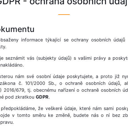
GDPR - ochrana osobních údaj
dokumentu
bsaženy informace týkající se ochrany osobních údajů p
ty.
e seznámit vás (subjekty údajů) s vašimi právy a poskyt
 nakládáno.
 kterou nám své osobní údaje poskytujete, a proto již ny
zákona č. 101/2000 Sb., o ochraně osobních údajů, al
) 2016/679, tj. obecnému nařízení o ochraně osobních úda
mé pod zkratkou
GDPR
.
 předpokládáme, že veškeré údaje, které nám sami poskyt
 dojde v tomto směru ke změně, budete nás o ní bez zby
pravu.