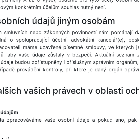
kovým konkrétním účelům souhlas nutný není.
osobních údajů jiným osobám
ch smluvních nebo zákonných povinností nám pomáhají dal
ná o spolupracující účetní, advokátní kancelář(e), pos
racovateli máme uzavřené písemné smlouvy, ve kterých je
jů, aby vaše údaje zůstaly v bezpečí. Aktuální seznam
 údaje budou zpřístupněny i příslušným správním orgánům
řípadě provádění kontroly, při které je daný orgán oprá
alších vašich právech v oblasti o
m údajům
zda zpracováváme vaše osobní údaje a pokud ano, pak 
.