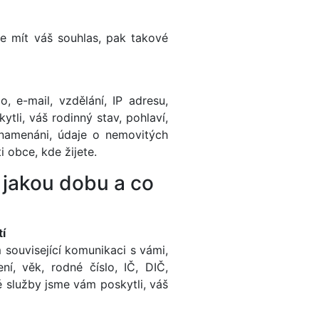
e mít váš souhlas, pak takové
o, e-mail, vzdělání, IP adresu,
tli, váš rodinný stav, pohlaví,
znamenáni, údaje o nemovitých
i obce, kde žijete.
 jakou dobu a co
í
související komunikaci s vámi,
í, věk, rodné číslo, IČ, DIČ,
é služby jsme vám poskytli, váš