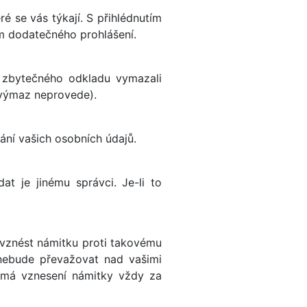
é se vás týkají. S přihlédnutím
ím dodatečného prohlášení.
zbytečného odkladu vymazali
 výmaz neprovede).
ní vašich osobních údajů.
 je jinému správci. Je-li to
vznést námitku proti takovému
nebude převažovat nad vašimi
má vznesení námitky vždy za