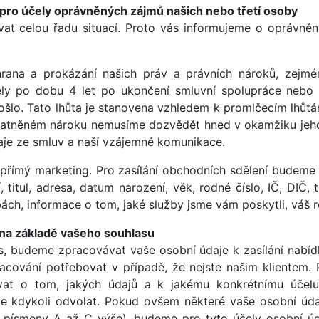
 pro účely oprávněných zájmů našich nebo třetí osoby
t celou řadu situací. Proto vás informujeme o oprávněn
ana a prokázání našich práv a právních nároků, zejm
ly po dobu 4 let po ukončení smluvní spolupráce nebo 
šlo. Tato lhůta je stanovena vzhledem k promlčecím lhůt
latněném nároku nemusíme dozvědět hned v okamžiku jeho 
aje ze smluv a naší vzájemné komunikace.
přímý marketing. Pro zasílání obchodních sdělení budeme 
 titul, adresa, datum narození, věk, rodné číslo, IČ, DIČ, t
ch, informace o tom, jaké služby jsme vám poskytli, váš ro
 na základě vašeho souhlasu
, budeme zpracovávat vaše osobní údaje k zasílání nabídk
cování potřebovat v případě, že nejste našim klientem. 
vat o tom, jakých údajů a k jakému konkrétnímu účel
te kdykoli odvolat. Pokud ovšem některé vaše osobní úd
od písmeny A až C výše), budeme pro tyto účely osobní ú