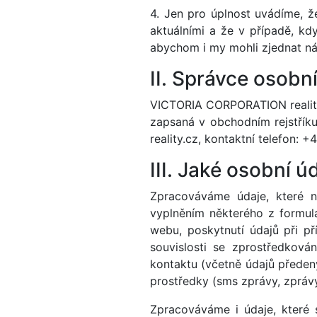
4. Jen pro úplnost uvádíme, ž
aktuálními a že v případě, k
abychom i my mohli zjednat ná
II. Správce osobn
VICTORIA CORPORATION realitní
zapsaná v obchodním rejstříku
reality.cz, kontaktní telefon: 
III. Jaké osobní 
Zpracováváme údaje, které n
vyplněním některého z formul
webu, poskytnutí údajů při př
souvislosti se zprostředkov
kontaktu (včetně údajů předený
prostředky (sms zprávy, zprávy
Zpracováváme i údaje, které s