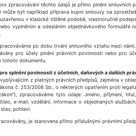
pro zpracovávání těchto údajů je přímo plnění smluvních 
í může být například příprava kupní smlouvy na zprostře
uzavřenou v klasické tištěné podobě, vlastnoručně podeps
 nebo vyplněním a odesláním objednávkového formuláře 
.
zpracováváme po dobu trvání smluvního vztahu mezi námi.
ávány pro účely plnění právních povinností nebo pro úč
ch tohoto dokumentu.
pro splnění povinností z účetních, daňových a dalších prá
yplývajícím z platných právních předpisů, zejména v oblas
zákona č. 253/2008 Sb., o některých opatřením proti legaliz
ákon“), zpracováváme tyto údaje: Jméno, příjmení, titul
í číslo, e-mail, vzdělání, informace o objednaných službác
stav, pohlaví.
acovávány, je stanovena přímo příslušnými právními předp