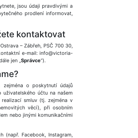
tnete, jsou údaji pravdivými a
ytečného prodlení informovat,
žete kontaktovat
 Ostrava – Zábřeh, PSČ 700 30,
ntaktní e-mail: info@victoria-
dále jen „
Správce
“).
váme?
t zejména o poskytnutí údajů
o uživatelského účtu na našem
realizací smluv (tj. zejména v
emovitých věcí), při osobním
ailem nebo jinými komunikačními
ch (např. Facebook, Instagram,