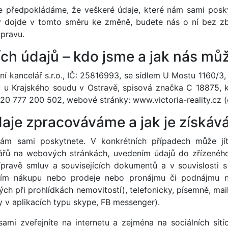
e předpokládáme, že veškeré údaje, které nám sami posky
dy dojde v tomto směru ke změně, budete nás o ní bez zb
pravu.
ích údajů – kdo jsme a jak nás mů
 kancelář s.r.o., IČ: 25816993, se sídlem U Mostu 1160/3,
 u Krajského soudu v Ostravě, spisová značka C 18875, ko
+420 777 200 502, webové stránky: www.victoria-reality.cz (
údaje zpracováváme a jak je získá
ám sami poskytnete. V konkrétních případech může jí
ářů na webových stránkách, uvedením údajů do zřízenéh
ípravě smluv a souvisejících dokumentů a v souvislosti s 
áním nákupu nebo prodeje nebo pronájmu či podnájmu n
ch při prohlídkách nemovitostí), telefonicky, písemně, m
 v aplikacích typu skype, FB messenger).
ami zveřejníte na internetu a zejména na sociálních sítí