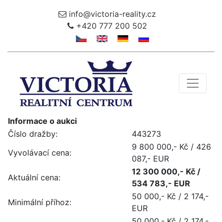
info@victoria-reality.cz
+420 777 200 502
Toggle 
Informace o aukci
Číslo dražby:
443273
9 800 000,- Kč / 426
Vyvolávací cena:
087,- EUR
12 300 000,- Kč /
Aktuální cena:
534 783,- EUR
50 000,- Kč / 2 174,-
Minimální příhoz:
EUR
50 000,- Kč / 2 174,-