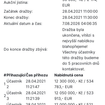
Aukční jistina:
EUR
Začátek dražby:
28.04.2021 11:00:00
Konec dražby:
28.04.2021 11:30:00
Aktuální datum a čas:
7.08.2026 04:06:35
Dražba byla
ukončena, vítězi s
nejvyšší nabídkou
blahopřejeme!
Do konce dražby zbývá:
Všechny účastníky
této dražby budeme
do 5 pracovních dnů
kontaktovat.
#
Přihazující
Čas příhozu
Nabídnutá cena
Účastník
28.04.2021
12 300 000,- Kč / 534
1
2
11:21:47
783,- EUR
Účastník
28.04.2021
12 050 000,- Kč / 523
2
3
11:21:39
913,- EUR
Účastník
28.04.2021
12 000 000,- Kč / 521