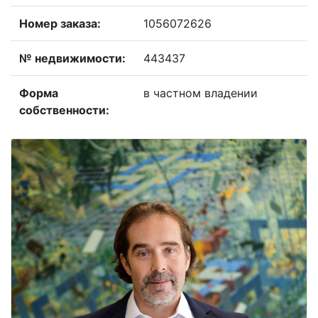
номер заказа:
1056072626
№ недвижимости:
443437
форма
в частном владении
собственности: