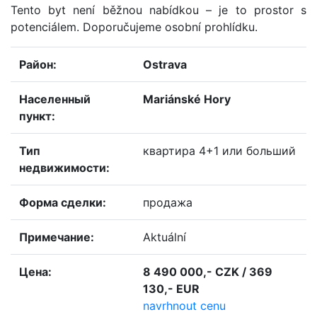
Tento byt není běžnou nabídkou – je to prostor s
potenciálem. Doporučujeme osobní prohlídku.
район:
Ostrava
населенный
Mariánské Hory
пункт:
тип
квартира 4+1 или больший
недвижимости:
форма сделки:
продажа
примечание:
Aktuální
цена:
8 490 000,- CZK / 369
130,- EUR
navrhnout cenu