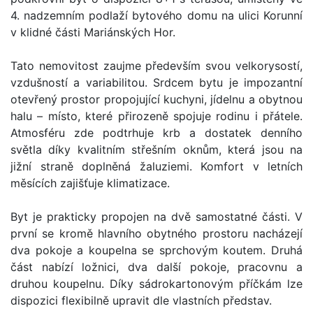
4. nadzemním podlaží bytového domu na ulici Korunní
v klidné části Mariánských Hor.
Tato nemovitost zaujme především svou velkorysostí,
vzdušností a variabilitou. Srdcem bytu je impozantní
otevřený prostor propojující kuchyni, jídelnu a obytnou
halu – místo, které přirozeně spojuje rodinu i přátele.
Atmosféru zde podtrhuje krb a dostatek denního
světla díky kvalitním střešním oknům, která jsou na
jižní straně doplněná žaluziemi. Komfort v letních
měsících zajišťuje klimatizace.
Byt je prakticky propojen na dvě samostatné části. V
první se kromě hlavního obytného prostoru nacházejí
dva pokoje a koupelna se sprchovým koutem. Druhá
část nabízí ložnici, dva další pokoje, pracovnu a
druhou koupelnu. Díky sádrokartonovým příčkám lze
dispozici flexibilně upravit dle vlastních představ.