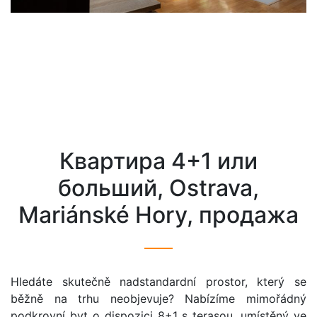
квартира 4+1 или
больший, Ostrava,
Mariánské Hory, продажа
Hledáte skutečně nadstandardní prostor, který se
běžně na trhu neobjevuje? Nabízíme mimořádný
podkrovní byt o dispozici 8+1 s terasou, umístěný ve