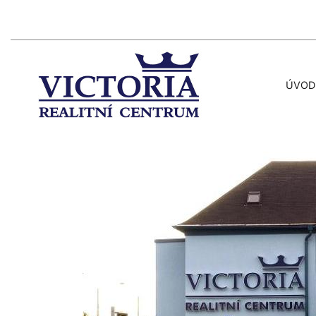
ÚVOD
Předchozí