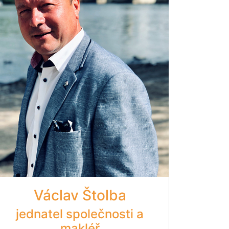
Václav Štolba
jednatel společnosti a
makléř