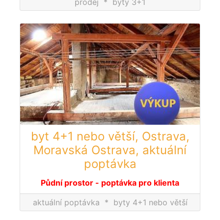
prodej
*
byty 3+1
byt 4+1 nebo větší, Ostrava,
Moravská Ostrava, aktuální
poptávka
Půdní prostor - poptávka pro klienta
aktuální poptávka
*
byty 4+1 nebo větší