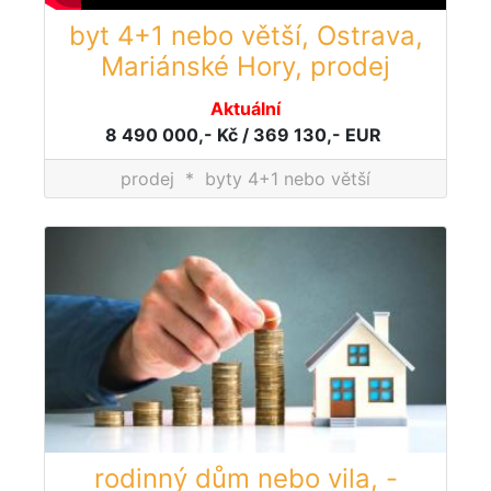
byt 4+1 nebo větší, Ostrava,
Mariánské Hory, prodej
Aktuální
8 490 000,- Kč / 369 130,- EUR
prodej
*
byty 4+1 nebo větší
rodinný dům nebo vila, -