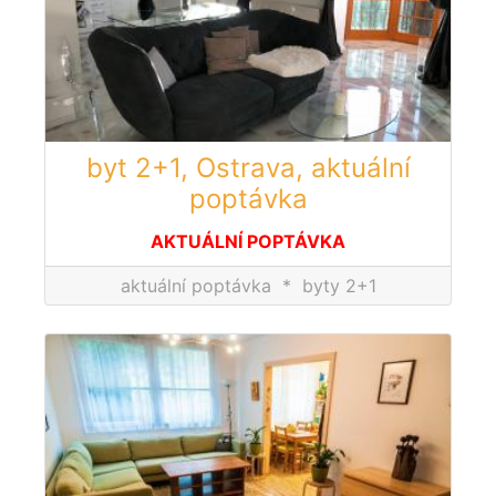
byt 2+1, Ostrava, aktuální
poptávka
AKTUÁLNÍ POPTÁVKA
aktuální poptávka
*
byty 2+1