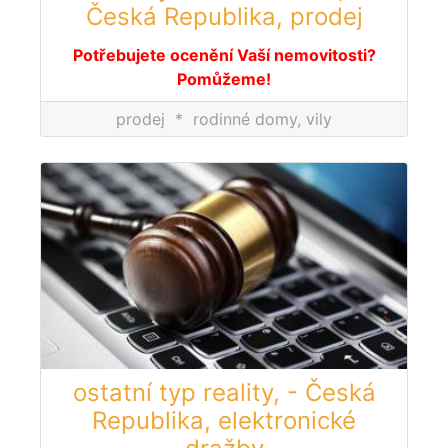
Česká Republika, prodej
Potřebujete ocenění Vaší nemovitosti?
Pomůžeme!
prodej
*
rodinné domy, vily
ostatní typ reality, - Česká
Republika, elektronické