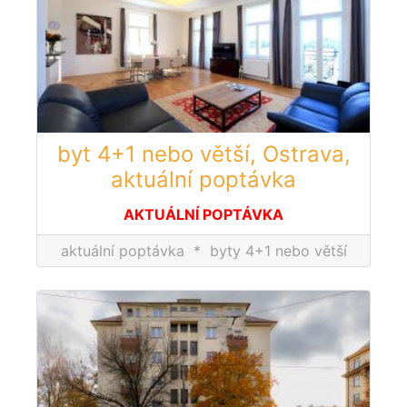
byt 4+1 nebo větší, Ostrava,
aktuální poptávka
AKTUÁLNÍ POPTÁVKA
aktuální poptávka
*
byty 4+1 nebo větší