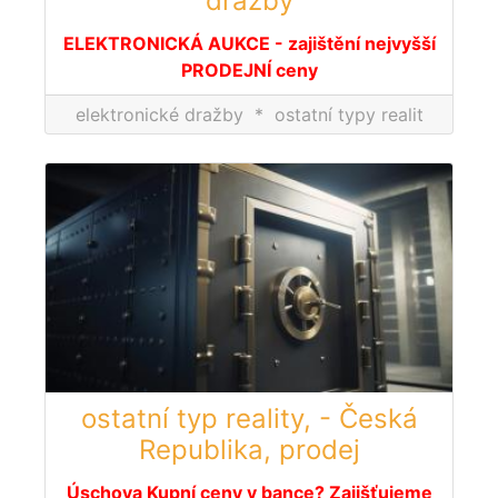
dražby
ELEKTRONICKÁ AUKCE - zajištění nejvyšší
PRODEJNÍ ceny
elektronické dražby
*
ostatní typy realit
ostatní typ reality, - Česká
Republika, prodej
Úschova Kupní ceny v bance? Zajišťujeme