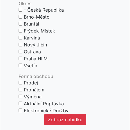
Okres
- Česká Republika
Brno-Město
Bruntál
Frýdek-Místek
Karviná
Nový Jičín
Ostrava
Praha Hl.m.
Vsetín
Forma obchodu
Prodej
Pronájem
Výměna
Aktuální Poptávka
Elektronické Dražby
zobraz nabídku