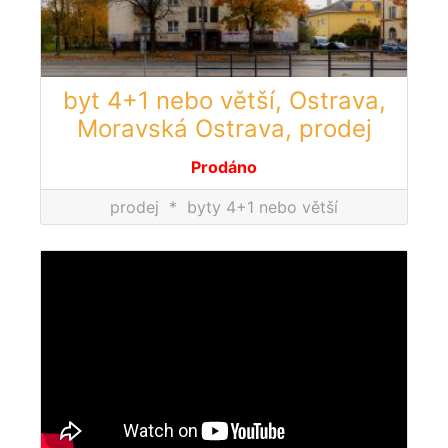
byt 4+1 nebo větší, Ostrava,
Moravská Ostrava, prodej
Prodáno
prodej
*
byty 4+1 nebo větší