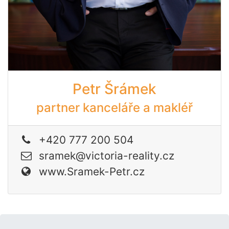
Petr Šrámek
partner kanceláře a makléř
+420 777 200 504
sramek@victoria-reality.cz
www.Sramek-Petr.cz