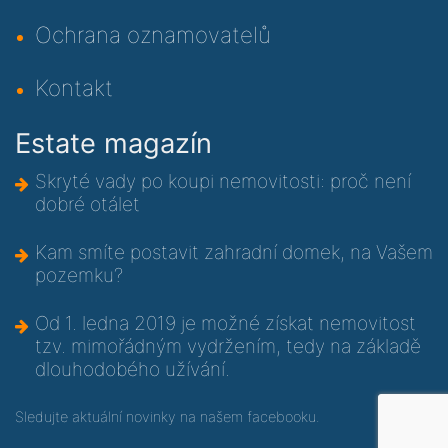
Ochrana oznamovatelů
Kontakt
Estate magazín
Skryté vady po koupi nemovitosti: proč není
dobré otálet
Kam smíte postavit zahradní domek, na Vašem
pozemku?
Od 1. ledna 2019 je možné získat nemovitost
tzv. mimořádným vydržením, tedy na základě
dlouhodobého užívání.
Sledujte aktuální novinky na
našem facebooku
.