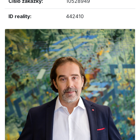
číslo zakázky:
10528949
ID reality:
442410