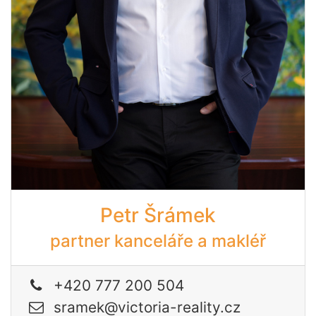
Petr Šrámek
partner kanceláře a makléř
+420 777 200 504
sramek@victoria-reality.cz