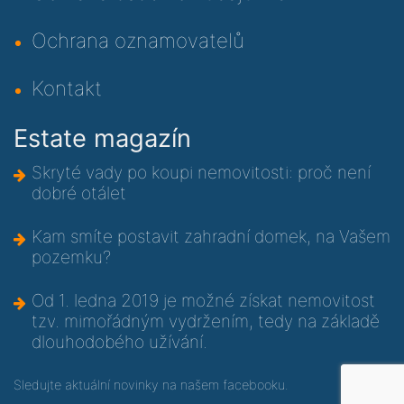
Ochrana oznamovatelů
Kontakt
Estate magazín
Skryté vady po koupi nemovitosti: proč není
dobré otálet
Kam smíte postavit zahradní domek, na Vašem
pozemku?
Od 1. ledna 2019 je možné získat nemovitost
tzv. mimořádným vydržením, tedy na základě
dlouhodobého užívání.
Sledujte aktuální novinky na
našem facebooku
.