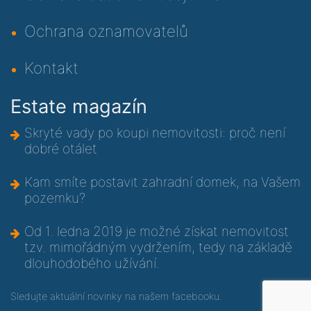
Ochrana oznamovatelů
Kontakt
Estate magazín
Skryté vady po koupi nemovitosti: proč není
dobré otálet
Kam smíte postavit zahradní domek, na Vašem
pozemku?
Od 1. ledna 2019 je možné získat nemovitost
tzv. mimořádným vydržením, tedy na základě
dlouhodobého užívání.
Sledujte aktuální novinky na
našem facebooku
.