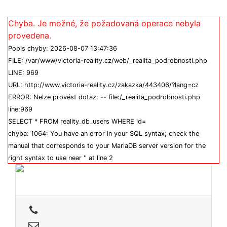
Chyba. Je možné, že požadovaná operace nebyla
provedena.
Popis chyby: 2026-08-07 13:47:36
FILE: /var/www/victoria-reality.cz/web/_realita_podrobnosti.php
LINE: 969
URL: http://www.victoria-reality.cz/zakazka/443406/?lang=cz
ERROR: Nelze provést dotaz: -- file:/_realita_podrobnosti.php
line:969
SELECT * FROM reality_db_users WHERE id=
chyba: 1064: You have an error in your SQL syntax; check the
manual that corresponds to your MariaDB server version for the
right syntax to use near '' at line 2