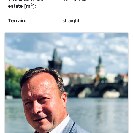
2
estate [m
]:
terrain:
straight