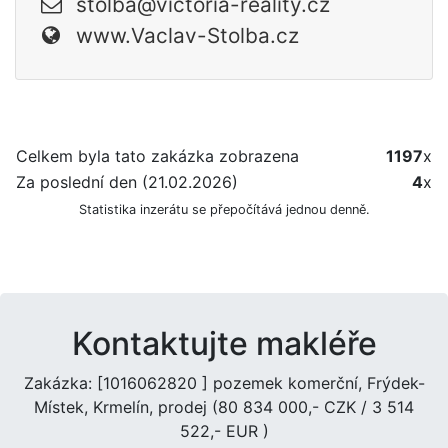
stolba@victoria-reality.cz
www.Vaclav-Stolba.cz
Celkem byla tato zakázka zobrazena
1197
x
Za poslední den (21.02.2026)
4
x
Statistika inzerátu se přepočítává jednou denně.
Kontaktujte makléře
Zakázka: [1016062820 ] pozemek komerční, Frýdek-
Místek, Krmelín, prodej (80 834 000,- CZK / 3 514
522,- EUR )