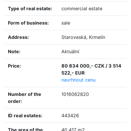
type of real estate:
commercial estate
form of business:
sale
address:
Staroveská, Krmelín
note:
Aktuální
price:
80 834 000,- CZK / 3 514
522,- EUR
navrhnout cenu
number of the
1016062820
order:
ID real estates:
443426
the area of the
40 417 m2