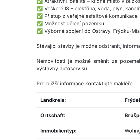
✅ Atraktivní lokalita – klidné místo v blízk
✅ Veškeré IS – elektřina, voda, plyn, kanal
✅ Přístup z veřejné asfaltové komunikace
✅ Možnost dělení pozemku
✅ Výborné spojení do Ostravy, Frýdku-Míst
Stávající stavby je možné odstranit, inform
Nemovitosti je možné směnit za pozemek
výstavby autoservisu.
Pro bližší informace kontaktujte makléře.
Landkreis:
Frýde
Ortschaft:
Brušp
immobilientyp:
Wohng