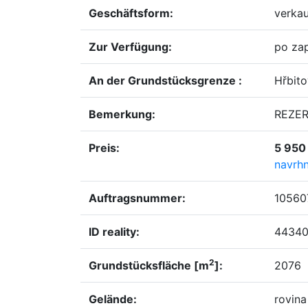
geschäftsform:
verkau
zur Verfügung:
po za
an der Grundstücksgrenze :
Hřbito
Bemerkung:
REZE
Preis:
5 950
navrh
Auftragsnummer:
1056
ID reality:
4434
2
Grundstücksfläche [m
]:
2076
Gelände:
rovina