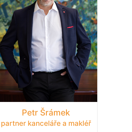
Petr Šrámek
partner kanceláře a makléř