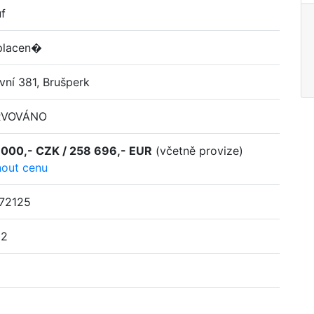
f
placen�
vní 381, Brušperk
RVOVÁNO
 000,- CZK / 258 696,- EUR
(včetně provize)
nout cenu
072125
02