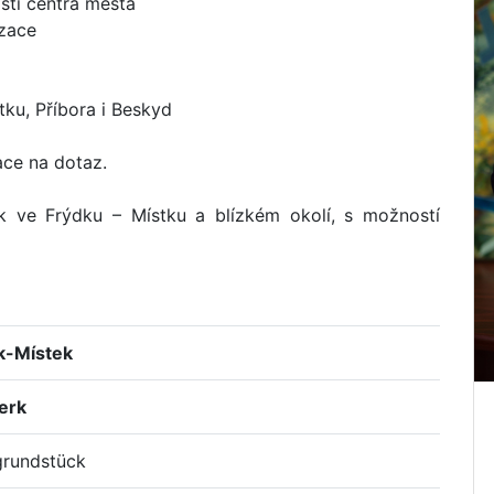
osti centra města
izace
ku, Příbora i Beskyd
ace na dotaz.
 ve Frýdku – Místku a blízkém okolí, s možností
k-Místek
erk
rundstück