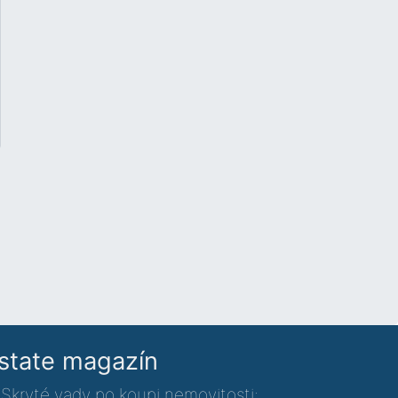
state magazín
Skryté vady po koupi nemovitosti: