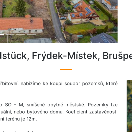
dstück, Frýdek-Místek, Brušpe
 Hřbitovní, nabízíme ke koupi soubor pozemků, které
o SO – M, smíšené obytné městské. Pozemky lze
iduální, nebo bytového domu. Koeficient zastavěnosti
í terénu je 12m.