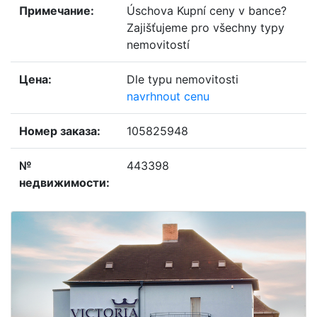
примечание:
Úschova Kupní ceny v bance?
Zajišťujeme pro všechny typy
nemovitostí
цена:
Dle typu nemovitosti
navrhnout cenu
номер заказа:
105825948
№
443398
недвижимости: