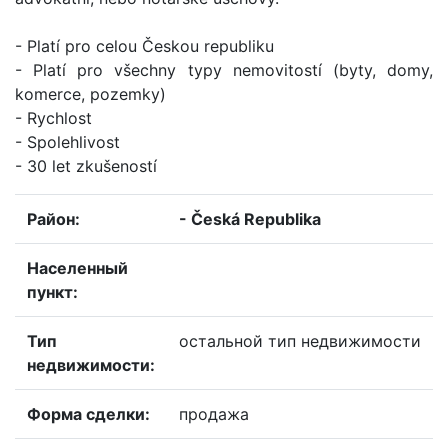
- Platí pro celou Českou republiku
- Platí pro všechny typy nemovitostí (byty, domy,
komerce, pozemky)
- Rychlost
- Spolehlivost
- 30 let zkušeností
район:
- Česká Republika
населенный
пункт:
тип
остальной тип недвижимости
недвижимости:
форма сделки:
продажа