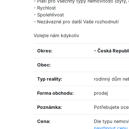
- Platí pro všechny typy nemovitostí (byt
- Rychlost
- Spolehlivost
- Nezávazné pro další Vaše rozhodnutí
Volejte nám kdykoliv
okres:
- Česká Republ
obec:
typ reality:
rodinný dům neb
forma obchodu:
prodej
poznámka:
Potřebujete oc
cena:
Dle typu nemovi
navrhnout cenu