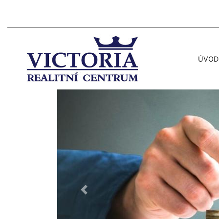
ÚVOD
Předchozí