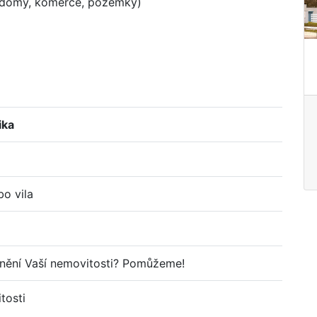
y, domy, komerce, pozemky)
ika
o vila
enění Vaší nemovitosti? Pomůžeme!
tosti