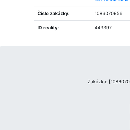
číslo zakázky:
1086070956
ID reality:
443397
Zakázka: [10860709