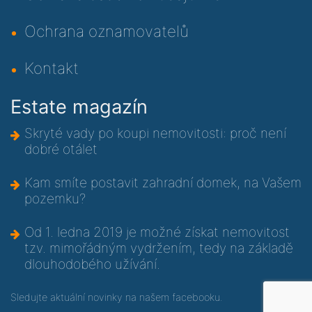
Ochrana oznamovatelů
Kontakt
Estate magazín
Skryté vady po koupi nemovitosti: proč není
dobré otálet
Kam smíte postavit zahradní domek, na Vašem
pozemku?
Od 1. ledna 2019 je možné získat nemovitost
tzv. mimořádným vydržením, tedy na základě
dlouhodobého užívání.
Sledujte aktuální novinky na
našem facebooku
.