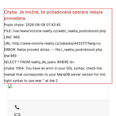
Chyba. Je možné, že požadovaná operace nebyla
provedena.
Popis chyby: 2026-08-08 07:43:45
FILE: /var/www/victoria-reality.cz/web/_realita_podrobnosti.php
LINE: 969
URL: http://www.victoria-reality.cz/zakazka/443377/?lang=ru
ERROR: Nelze provést dotaz: -- file:/_realita_podrobnosti.php
line:969
SELECT * FROM reality_db_users WHERE id=
chyba: 1064: You have an error in your SQL syntax; check the
manual that corresponds to your MariaDB server version for the
right syntax to use near '' at line 2