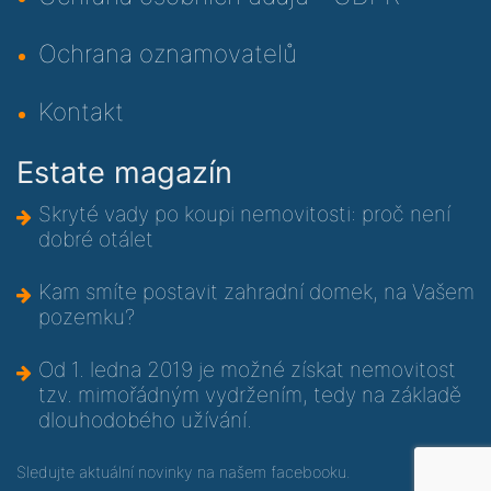
Ochrana oznamovatelů
Kontakt
Estate magazín
Skryté vady po koupi nemovitosti: proč není
dobré otálet
Kam smíte postavit zahradní domek, na Vašem
pozemku?
Od 1. ledna 2019 je možné získat nemovitost
tzv. mimořádným vydržením, tedy na základě
dlouhodobého užívání.
Sledujte aktuální novinky na
našem facebooku
.