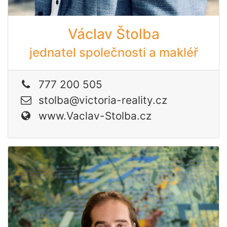
Václav Štolba
jednatel společnosti a makléř
777 200 505
stolba@victoria-reality.cz
www.Vaclav-Stolba.cz