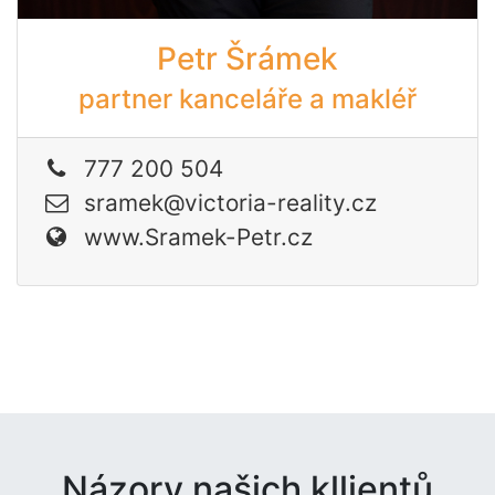
Petr Šrámek
partner kanceláře a makléř
777 200 504
sramek@victoria-reality.cz
www.Sramek-Petr.cz
Názory našich kllientů