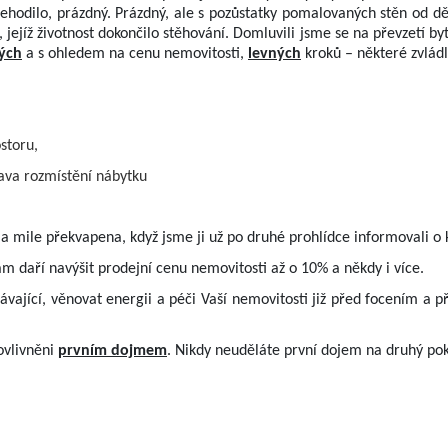
nehodilo, prázdný. Prázdný, ale s pozůstatky pomalovaných stěn od d
 jejíž životnost dokončilo stěhování. Domluvili jsme se na převzetí byt
ých
a s ohledem na cenu nemovitosti,
levných
kroků – některé zvlád
ostoru,
ava rozmístění nábytku
la mile překvapena, když jsme ji už po druhé prohlídce informovali o 
daří navýšit prodejní cenu nemovitosti až o 10% a někdy i více.
jící, věnovat energii a péči Vaší nemovitosti již před focením a p
ovlivněni
prvním dojmem
. Nikdy neuděláte první dojem na druhý pok