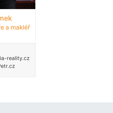
ámek
ře a makléř
a-reality.cz
etr.cz