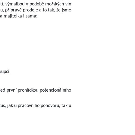
ětí, výmalbou v podobě mořských vln
u, přípravě prodeje a to tak, že jsme
la majitelka i sama:
kupci.
řed první prohlídkou potencionálního
us, jak u pracovního pohovoru, tak u