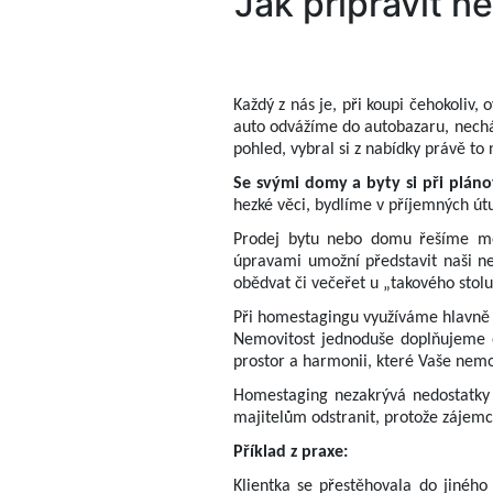
Jak připravit n
Každý z nás je, při koupi čehokoliv,
auto odvážíme do autobazaru, nechám
pohled, vybral si z nabídky právě to 
Se svými domy a byty si při pláno
hezké věci, bydlíme v příjemných útu
Prodej bytu nebo domu řešíme m
úpravami umožní představit naši n
obědvat či večeřet u „takového stolu
Při homestagingu využíváme hlavně st
Nemovitost jednoduše doplňujeme o 
prostor a harmonii, které Vaše nemo
Homestaging nezakrývá nedostatky 
majitelům odstranit, protože zájem
Příklad z praxe:
Klientka se přestěhovala do jiného