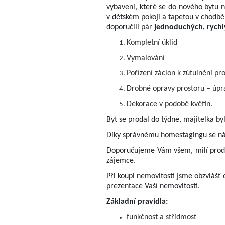
vybavení, které se do nového bytu 
v dětském pokoji a tapetou v chodbě,
doporučili pár
jednoduchých, rychl
Kompletní úklid
Vymalování
Pořízení záclon k zútulnění pr
Drobné opravy prostoru – úpr
Dekorace v podobě květin.
Byt se prodal do týdne, majitelka by
Díky správnému homestagingu se nám 
Doporučujeme Vám všem, milí prodáva
zájemce.
Při koupi nemovitosti jsme obzvlášť 
prezentace Vaší nemovitosti.
Základní pravidla:
funkčnost a střídmost