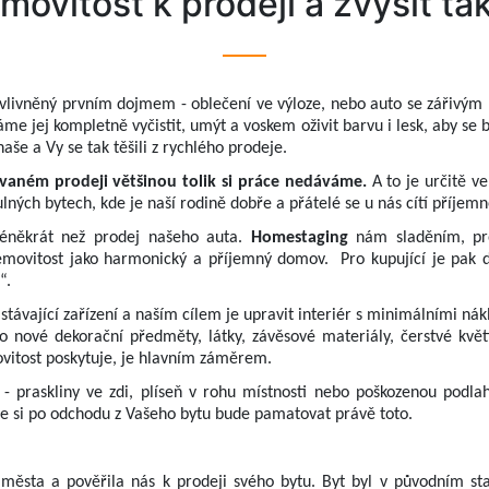
emovitost k prodeji a zvýšit ta
 ovlivněný prvním dojmem - oblečení ve výloze, nebo auto se zářivým 
e jej kompletně vyčistit, umýt a voskem oživit barvu i lesk, aby se b
naše a Vy se tak těšili z rychlého prodeje.
vaném prodeji většinou tolik si práce nedáváme.
A to je určitě ve
lných bytech, kde je naší rodině dobře a přátelé se u nás cítí příjemn
éněkrát než prodej našeho auta.
Homestaging
nám sladěním, pr
emovitost jako harmonický a příjemný domov.
Pro kupující je pak d
“.
ávající zařízení a naším cílem je upravit interiér s minimálními nákl
nové dekorační předměty, látky, závěsové materiály, čerstvé květi
vitost poskytuje, je hlavním záměrem.
- praskliny ve zdi, plíseň v rohu místnosti nebo poškozenou podl
ce si po odchodu z Vašeho bytu bude pamatovat právě toto.
 města a pověřila nás k prodeji svého bytu. Byt byl v původním s