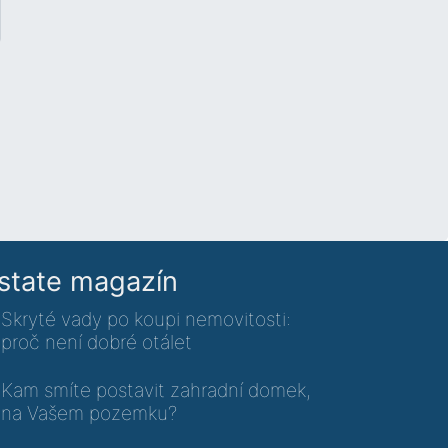
state magazín
Skryté vady po koupi nemovitosti:
proč není dobré otálet
Kam smíte postavit zahradní domek,
na Vašem pozemku?