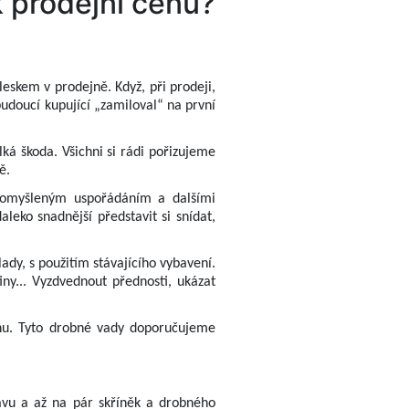
k prodejní cenu?
leskem v prodejně. Když, při prodeji,
udoucí kupující „zamiloval“ na první
lká škoda. Všichni si rádi pořizujeme
ě.
omyšleným uspořádáním a dalšími
aleko snadnější představit si snídat,
ady, s použitím stávajícího vybavení.
ny... Vyzdvednout přednosti, ukázat
ahu. Tyto drobné vady doporučujeme
tavu a až na pár skříněk a drobného