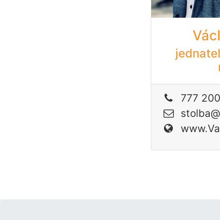
Václ
jednatel
777 20
stolba@v
www.Vac