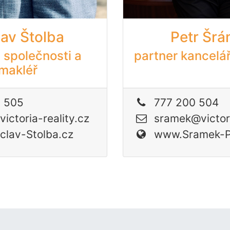
av Štolba
Petr Šr
 společnosti a
partner kancelá
makléř
0 505
777 200 504
ictoria-reality.cz
sramek@victori
lav-Stolba.cz
www.Sramek-P