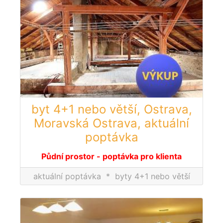
byt 4+1 nebo větší, Ostrava,
Moravská Ostrava, aktuální
poptávka
Půdní prostor - poptávka pro klienta
aktuální poptávka
*
byty 4+1 nebo větší