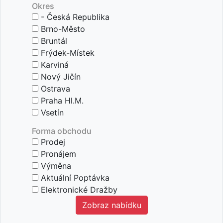
Okres
- Česká Republika
Brno-Město
Bruntál
Frýdek-Místek
Karviná
Nový Jičín
Ostrava
Praha Hl.m.
Vsetín
Forma obchodu
Prodej
Pronájem
Výměna
Aktuální Poptávka
Elektronické Dražby
zobraz nabídku