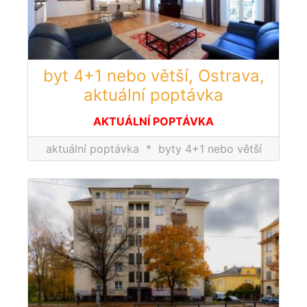
byt 4+1 nebo větší, Ostrava,
aktuální poptávka
AKTUÁLNÍ POPTÁVKA
aktuální poptávka
*
byty 4+1 nebo větší