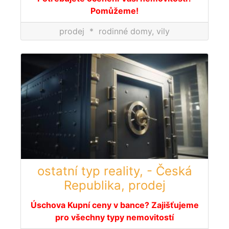
Pomůžeme!
prodej
*
rodinné domy, vily
ostatní typ reality, - Česká
Republika, prodej
Úschova Kupní ceny v bance? Zajišťujeme
pro všechny typy nemovitostí