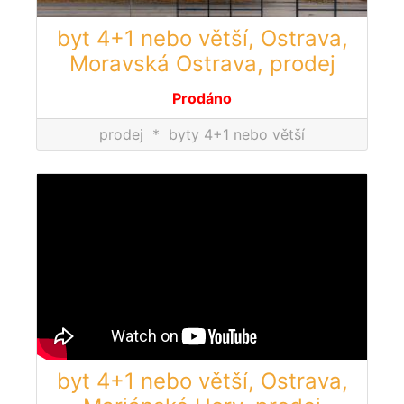
byt 4+1 nebo větší, Ostrava,
Moravská Ostrava, prodej
Prodáno
prodej
*
byty 4+1 nebo větší
byt 4+1 nebo větší, Ostrava,