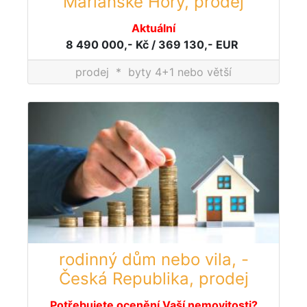
Mariánské Hory, prodej
Aktuální
8 490 000,- Kč / 369 130,- EUR
prodej
*
byty 4+1 nebo větší
rodinný dům nebo vila, -
Česká Republika, prodej
Potřebujete ocenění Vaší nemovitosti?