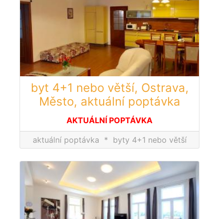
byt 4+1 nebo větší, Ostrava,
Město, aktuální poptávka
AKTUÁLNÍ POPTÁVKA
aktuální poptávka
*
byty 4+1 nebo větší