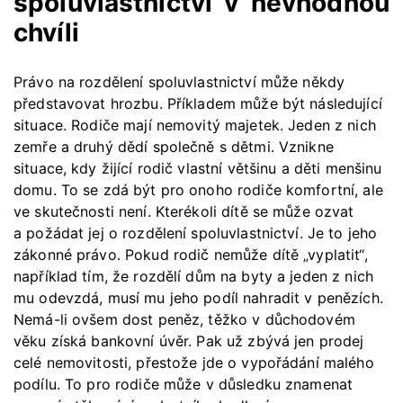
spoluvlastnictví v nevhodnou
chvíli
Právo na rozdělení spoluvlastnictví může někdy
představovat hrozbu. Příkladem může být následující
situace. Rodiče mají nemovitý majetek. Jeden z nich
zemře a druhý dědí společně s dětmi. Vznikne
situace, kdy žijící rodič vlastní většinu a děti menšinu
domu. To se zdá být pro onoho rodiče komfortní, ale
ve skutečnosti není. Kterékoli dítě se může ozvat
a požádat jej o rozdělení spoluvlastnictví. Je to jeho
zákonné právo. Pokud rodič nemůže dítě „vyplatit“,
například tím, že rozdělí dům na byty a jeden z nich
mu odevzdá, musí mu jeho podíl nahradit v penězích.
Nemá-li ovšem dost peněz, těžko v důchodovém
věku získá bankovní úvěr. Pak už zbývá jen prodej
celé nemovitosti, přestože jde o vypořádání malého
podílu. To pro rodiče může v důsledku znamenat