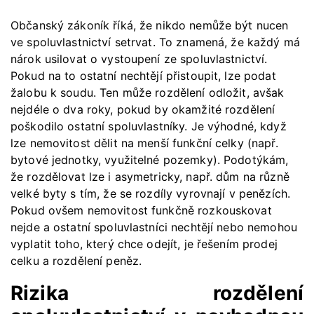
Občanský zákoník říká, že nikdo nemůže být nucen
ve spoluvlastnictví setrvat. To znamená, že každý má
nárok usilovat o vystoupení ze spoluvlastnictví.
Pokud na to ostatní nechtějí přistoupit, lze podat
žalobu k soudu. Ten může rozdělení odložit, avšak
nejdéle o dva roky, pokud by okamžité rozdělení
poškodilo ostatní spoluvlastníky. Je výhodné, když
lze nemovitost dělit na menší funkční celky (např.
bytové jednotky, využitelné pozemky). Podotýkám,
že rozdělovat lze i asymetricky, např. dům na různě
velké byty s tím, že se rozdíly vyrovnají v penězích.
Pokud ovšem nemovitost funkčně rozkouskovat
nejde a ostatní spoluvlastníci nechtějí nebo nemohou
vyplatit toho, který chce odejít, je řešením prodej
celku a rozdělení peněz.
Rizika rozdělení