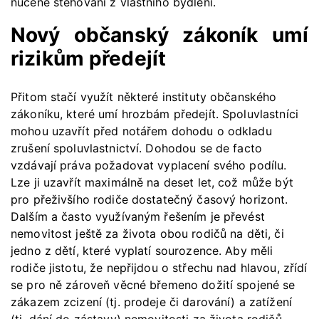
nucené stěhování z vlastního bydlení.
Nový občanský zákoník umí
rizikům předejít
Přitom stačí využít některé instituty občanského
zákoníku, které umí hrozbám předejít. Spoluvlastníci
mohou uzavřít před notářem dohodu o odkladu
zrušení spoluvlastnictví. Dohodou se de facto
vzdávají práva požadovat vyplacení svého podílu.
Lze ji uzavřít maximálně na deset let, což může být
pro přeživšího rodiče dostatečný časový horizont.
Dalším a často využívaným řešením je převést
nemovitost ještě za života obou rodičů na děti, či
jedno z dětí, které vyplatí sourozence. Aby měli
rodiče jistotu, že nepřijdou o střechu nad hlavou, zřídí
se pro ně zároveň věcné břemeno dožití spojené se
zákazem zcizení (tj. prodeje či darování) a zatížení