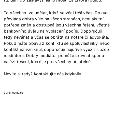
(tj. dání do zástavy) nemovitosti za života rodičů.
To všechno lze udělat, když se věci řeší včas. Dokud
převládá dobrá vůle na všech stranách, není akutní
potřeba změn a dostupná jsou všechna řešení, včetně
bankovního úvěru na vyplacení podílu. Doporučuji
tedy neváhat a včas se obrátit na notáře či advokáta.
Pokud máte obavu z konfliktu se spoluvlastníky, nebo
konflikt již vzniknul, doporučuji nejdříve využít služeb
mediátora. Dobrý mediátor pomůže urovnat spor a
nalézt řešení, které je pro všechny přijatelné.
Nevíte si rady? Kontaktujte nás kdykoliv.
Zdroj: estav.cz