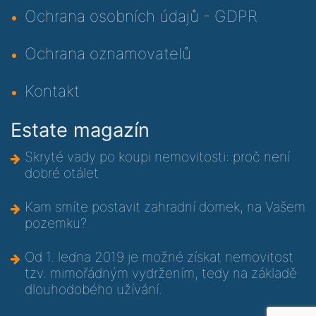
Ochrana osobních údajů - GDPR
Ochrana oznamovatelů
Kontakt
Estate magazín
Skryté vady po koupi nemovitosti: proč není
dobré otálet
Kam smíte postavit zahradní domek, na Vašem
pozemku?
Od 1. ledna 2019 je možné získat nemovitost
tzv. mimořádným vydržením, tedy na základě
dlouhodobého užívání.