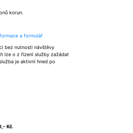
ionů korun.
nformace a formulář
ci bez nutnosti návštěvy
h lze o z řízení služby zažádat
služba je aktivní hned po
0,- Kč
.