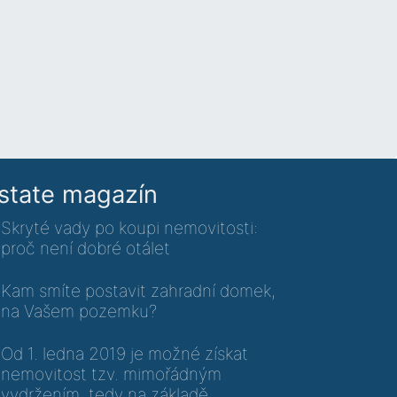
state magazín
Skryté vady po koupi nemovitosti:
proč není dobré otálet
Kam smíte postavit zahradní domek,
na Vašem pozemku?
Od 1. ledna 2019 je možné získat
nemovitost tzv. mimořádným
vydržením, tedy na základě