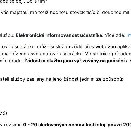
ace se dějí. Co s tím?
i Váš majetek, má totiž hodnotu stovek tisíc či dokonce mil
službu:
Elektronická informovanost účastníka
. Více zde:
I
ovou schránku, může si službu zřídit přes webovou aplika
iž má zřízenou svou datovou schránku. V ostatních případec
lním úřadu.
Ž
ádosti o službu jsou vyřizovány na počkání
a 
teli služby zasílány na jeho žádost jedním ze způsobů:
MS).
 v rozsahu
0 - 20 sledovaných nemovitostí stojí pouze 20